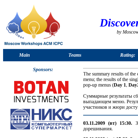
Discove
by Mosco
Main
Teams
Rating:
Sponsors:
The summary results of the 
menu; the results of the sin
pop-up menus (
Day 1
,
Day
Суммарные результаты сб
выпадающем меню. Резуль
участников и жюри досту
03.11.2009 (вт) 15:30.
За
дорешивания.